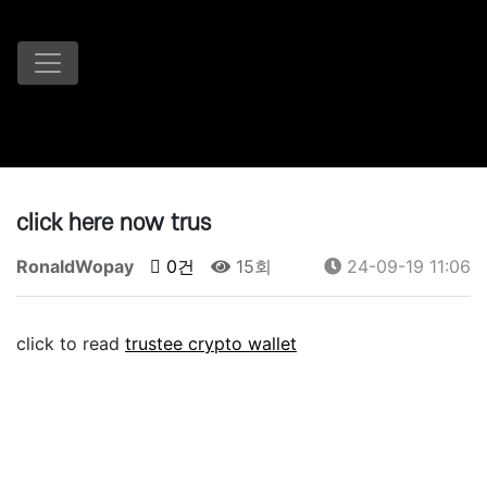
click here now trus
RonaldWopay
0건
15회
24-09-19 11:06
click to read
trustee crypto wallet